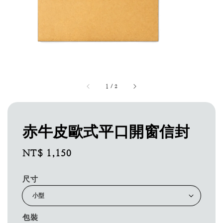
1
/
2
赤牛皮歐式平口開窗信封
Regular
NT$ 1,150
price
尺寸
包裝