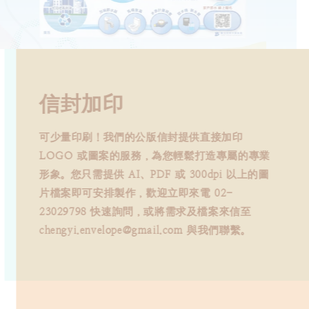
新品手提袋加印
信封加印
低門檻的公版紙袋加印服務，一箱即可起印（限單
一圖案），適合初創品牌、個人工作室與短期活
可少量印刷！我們的公版信封提供直接加印
動。訂購請提供 AI、PDF 或 300dpi 以上的設計
LOGO 或圖案的服務，為您輕鬆打造專屬的專業
檔案；製程採單面單色或彩色數位印刷（紙袋側
形象。您只需提供 AI、PDF 或 300dpi 以上的圖
邊、背面、白色、金屬色及指定 PANTONE 色恕
片檔案即可安排製作，歡迎立即來電 02-
無法製作，且數位印刷具微幅色差屬正常範圍，恕
23029798 快速詢問，或將需求及檔案來信至
不接受退換）。如有任何疑問，歡迎隨時來電 02-
chengyi.envelope@gmail.com 與我們聯繫。
23029798 或將檔案與需求寄至
chengyi.envelope@gmail.com 洽詢。