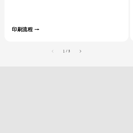
印刷流程 →
accessibility.of
1
/
3