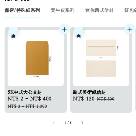
保密/特殊紙系列
黃牛皮系列
迷你西式信封
紅包
優惠
優惠
5K中式大公文封
歐式美術紙信封
Sale
NT$ 2
-
NT$ 400
Regular
Sale
NT$ 120
Regular
NT$ 300
price
price
price
price
NT$ 3
-
NT$ 1,000
1
/
6