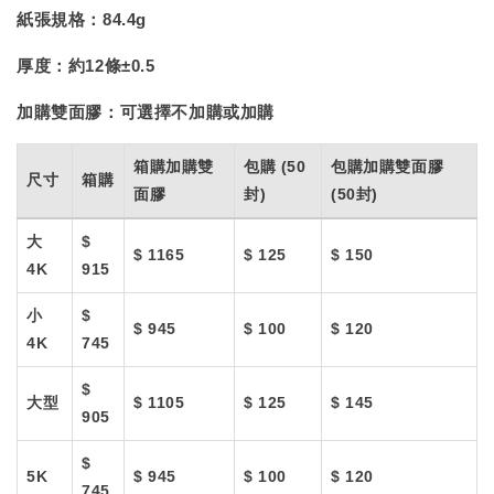
紙張規格：
84.4g
厚度：
約12條±0.5
加購雙面膠：
可選擇不加購或加購
箱購加購雙
包購 (50
包購加購雙面膠
尺寸
箱購
面膠
封)
(50封)
大
$
$ 1165
$ 125
$ 150
4K
915
小
$
$ 945
$ 100
$ 120
4K
745
$
大型
$ 1105
$ 125
$ 145
905
$
5K
$ 945
$ 100
$ 120
745