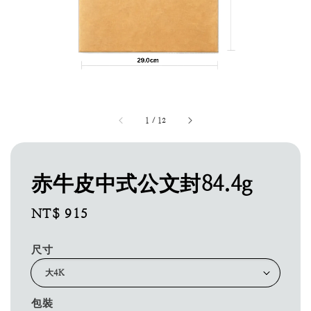
1
/
12
赤牛皮中式公文封84.4g
Regular
NT$ 915
price
尺寸
包裝