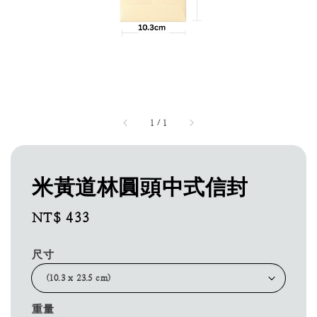
1
/
1
米黃道林圓頭中式信封
Regular
NT$ 433
price
尺寸
重量