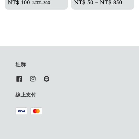
Sale
NT$ 100
Regular
Regular
NT$ 50
-
NT$ 850
NT$ 300
price
price
price
社群
線上支付