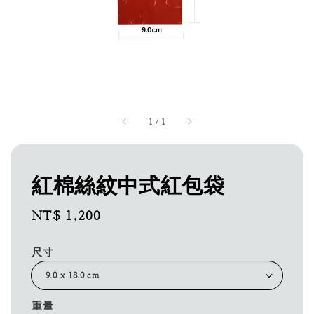
1
/
1
紅棉絲紋中式紅包袋
Regular
NT$ 1,200
price
尺寸
重量