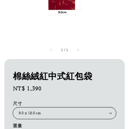
1
/
1
棉絲絨紅中式紅包袋
Regular
NT$ 1,390
price
尺寸
重量