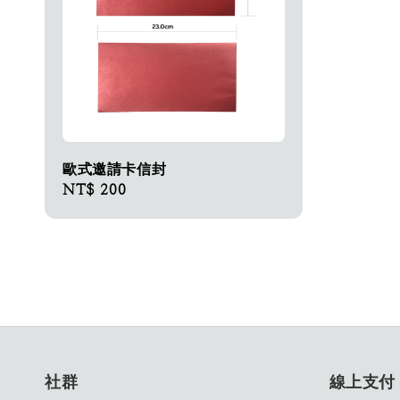
歐式邀請卡信封
Regular
NT$ 200
price
社群
線上支付