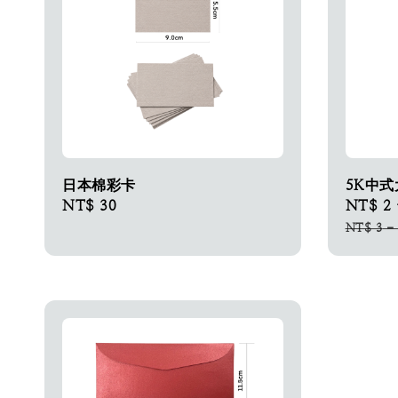
日本棉彩卡​
5K中
Regular
NT$ 30
Sale
NT$ 2
price
price
NT$ 3