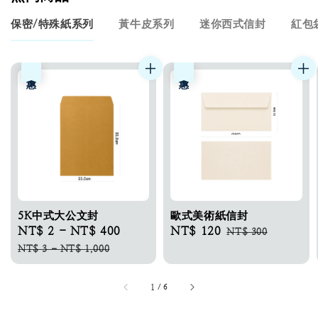
保密/特殊紙系列
黃牛皮系列
迷你西式信封
紅包
優惠
優惠
5K中式大公文封
歐式美術紙信封
Sale
NT$ 2
-
NT$ 400
Regular
Sale
NT$ 120
Regular
NT$ 300
price
price
price
price
NT$ 3
-
NT$ 1,000
1
/
6