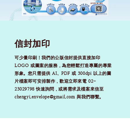
新品手提袋加印
信封加印
低門檻的公版紙袋加印服務，一箱即可起印（限單
一圖案），適合初創品牌、個人工作室與短期活
可少量印刷！我們的公版信封提供直接加印
動。訂購請提供 AI、PDF 或 300dpi 以上的設計
LOGO 或圖案的服務，為您輕鬆打造專屬的專業
檔案；製程採單面單色或彩色數位印刷（紙袋側
形象。您只需提供 AI、PDF 或 300dpi 以上的圖
邊、背面、白色、金屬色及指定 PANTONE 色恕
片檔案即可安排製作，歡迎立即來電 02-
無法製作，且數位印刷具微幅色差屬正常範圍，恕
23029798 快速詢問，或將需求及檔案來信至
不接受退換）。如有任何疑問，歡迎隨時來電 02-
chengyi.envelope@gmail.com 與我們聯繫。
23029798 或將檔案與需求寄至
chengyi.envelope@gmail.com 洽詢。