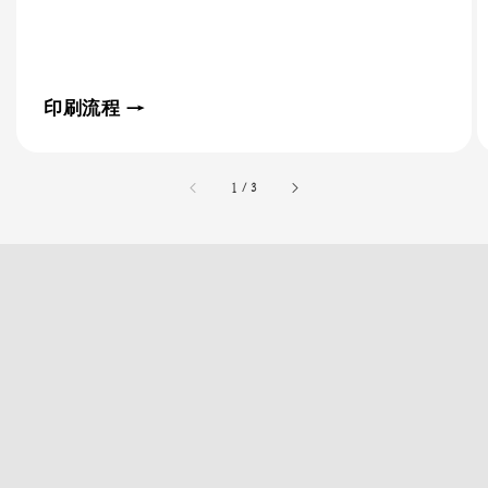
印刷流程 →
accessibility.of
1
/
3