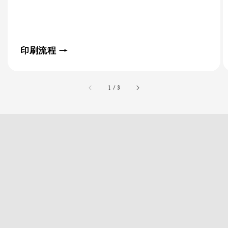
印刷流程 →
accessibility.of
1
/
3