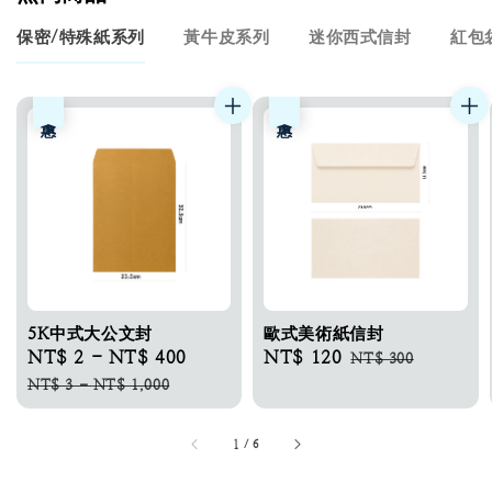
保密/特殊紙系列
黃牛皮系列
迷你西式信封
紅包
優惠
優惠
5K中式大公文封
歐式美術紙信封
Sale
NT$ 2
-
NT$ 400
Regular
Sale
NT$ 120
Regular
NT$ 300
price
price
price
price
NT$ 3
-
NT$ 1,000
1
/
6