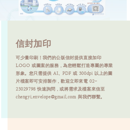
新品手提袋加印
信封加印
低門檻的公版紙袋加印服務，一箱即可起印（限單
一圖案），適合初創品牌、個人工作室與短期活
可少量印刷！我們的公版信封提供直接加印
動。訂購請提供 AI、PDF 或 300dpi 以上的設計
LOGO 或圖案的服務，為您輕鬆打造專屬的專業
檔案；製程採單面單色或彩色數位印刷（紙袋側
形象。您只需提供 AI、PDF 或 300dpi 以上的圖
邊、背面、白色、金屬色及指定 PANTONE 色恕
片檔案即可安排製作，歡迎立即來電 02-
無法製作，且數位印刷具微幅色差屬正常範圍，恕
23029798 快速詢問，或將需求及檔案來信至
不接受退換）。如有任何疑問，歡迎隨時來電 02-
chengyi.envelope@gmail.com 與我們聯繫。
23029798 或將檔案與需求寄至
chengyi.envelope@gmail.com 洽詢。