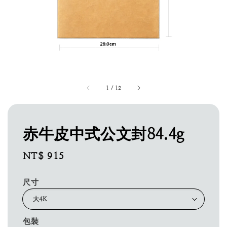
1
/
12
赤牛皮中式公文封84.4g
Regular
NT$ 915
price
尺寸
包裝