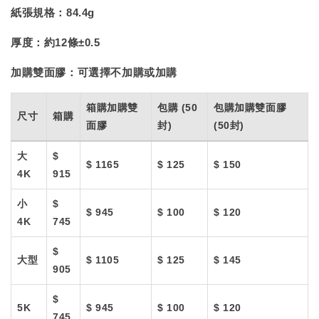
紙張規格：
84.4g
厚度：
約12條±0.5
加購雙面膠：
可選擇不加購或加購
箱購加購雙
包購 (50
包購加購雙面膠
尺寸
箱購
面膠
封)
(50封)
大
$
$ 1165
$ 125
$ 150
4K
915
小
$
$ 945
$ 100
$ 120
4K
745
$
大型
$ 1105
$ 125
$ 145
905
$
5K
$ 945
$ 100
$ 120
745