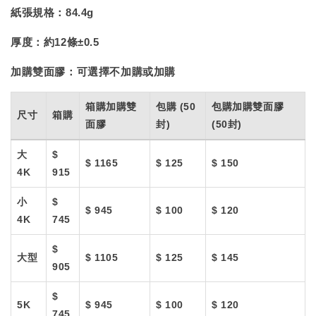
紙張規格：
84.4g
厚度：
約12條±0.5
加購雙面膠：
可選擇不加購或加購
箱購加購雙
包購 (50
包購加購雙面膠
尺寸
箱購
面膠
封)
(50封)
大
$
$ 1165
$ 125
$ 150
4K
915
小
$
$ 945
$ 100
$ 120
4K
745
$
大型
$ 1105
$ 125
$ 145
905
$
5K
$ 945
$ 100
$ 120
745