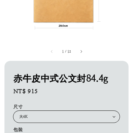
1
/
12
赤牛皮中式公文封84.4g
Regular
NT$ 915
price
尺寸
包裝