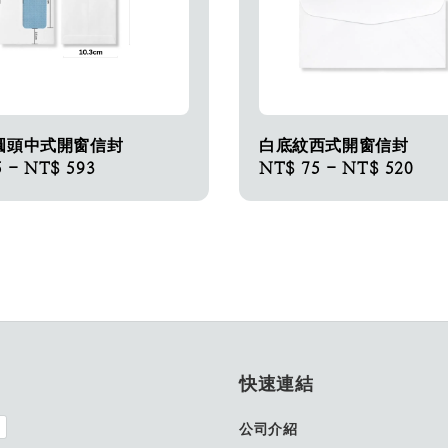
圓頭中式開窗信封
白底紋西式開窗信封
5
-
NT$ 593
Regular
NT$ 75
-
NT$ 520
price
快速連結
公司介紹