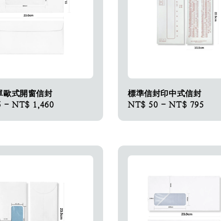
單歐式開窗信封
標準信封印中式信封
5
-
NT$ 1,460
Regular
NT$ 50
-
NT$ 795
price