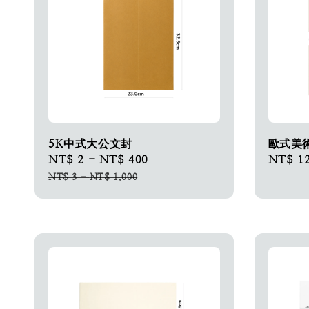
5K中式大公文封
歐式美
Sale
NT$ 2
-
NT$ 400
Regular
Sale
NT$ 1
price
price
price
NT$ 3
-
NT$ 1,000